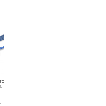
LTO
ON
,